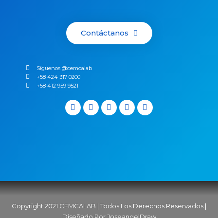
Contáctanos
Síguenos @cemcalab
+58 424 317 0200
+58 412 959 9521
Copyright 2021 CEMCALAB | Todos Los Derechos Reservados |
Diseñado Por JoseangelDraw