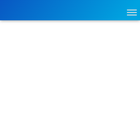
Usuario
o
Correo
Electrónico
*
Contraseña